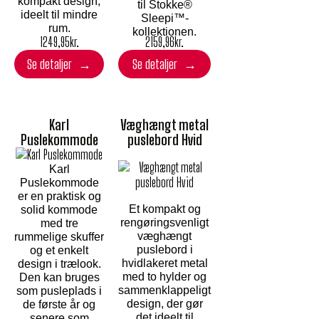
kompakt design,
til Stokke®
ideelt til mindre
Sleepi™-
rum.
kollektionen.
2159,96
kr.
1249,95
kr.
Se detaljer
Se detaljer
Karl
Væghængt metal
Puslekommode
puslebord Hvid
Karl
Puslekommode
er en praktisk og
Et kompakt og
solid kommode
rengøringsvenligt
med tre
væghængt
rummelige skuffer
puslebord i
og et enkelt
hvidlakeret metal
design i trælook.
med to hylder og
Den kan bruges
sammenklappeligt
som pusleplads i
design, der gør
de første år og
det ideelt til
senere som