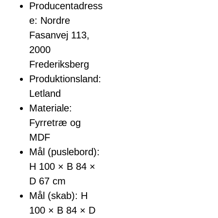
Producentadress
e: Nordre
Fasanvej 113,
2000
Frederiksberg
Produktionsland:
Letland
Materiale:
Fyrretræ og
MDF
Mål (puslebord):
H 100 × B 84 ×
D 67 cm
Mål (skab): H
100 × B 84 × D