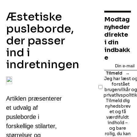
Æstetiske
Modtag
pusleborde,
nyheder
direkte
der passer
i din
ind i
indbakk
e
indretningen
Tilmeld
Jeg har læst o
forstået
brugervilkår o
privatlivspolitik
Artiklen præsenterer
Tilmeld dig
nyhedsbrev
et udvalg af
et og få
pusleborde i
værdifuldt
indhold –
forskellige stilarter,
og bare
rolig, du kan
størrelser og