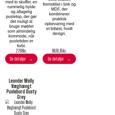
med to skuffer, en
fremstillet i birk og
rummelig hylde
MDF, der
og aftagelig
kombinerer
pusletop, der gør
praktisk
det muligt at
opbevaring med
bruge møblet
et tidløst, hvidt
som almindelig
design.
kommode, når
pusletiden er
forbi.
9938,95
kr.
2788
kr.
Se detaljer
Se detaljer
Leander Wally
Væghængt
Puslebord Dusty
Grey