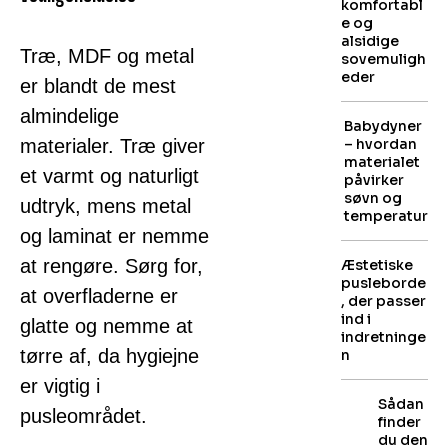
komfortabl
e og
alsidige
Træ, MDF og metal
sovemuligh
eder
er blandt de mest
almindelige
Babydyner
materialer. Træ giver
– hvordan
materialet
et varmt og naturligt
påvirker
søvn og
udtryk, mens metal
temperatur
og laminat er nemme
at rengøre. Sørg for,
Æstetiske
pusleborde
at overfladerne er
, der passer
ind i
glatte og nemme at
indretninge
tørre af, da hygiejne
n
er vigtig i
Sådan
pusleområdet.
finder
du den