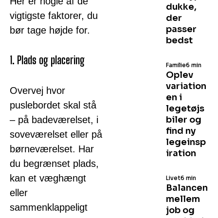
Her er nogle af de
dukke,
vigtigste faktorer, du
der
passer
bør tage højde for.
bedst
1. Plads og placering
Familie
6 min
Oplev
variation
Overvej hvor
en i
puslebordet skal stå
legetøjs
– på badeværelset, i
biler og
find ny
soveværelset eller på
legeinsp
børneværelset. Har
iration
du begrænset plads,
kan et væghængt
Livet
6 min
Balancen
eller
mellem
sammenklappeligt
job og