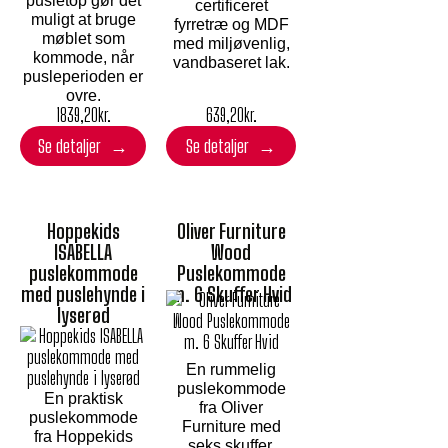
pusletop gør det
certificeret
muligt at bruge
fyrretræ og MDF
møblet som
med miljøvenlig,
kommode, når
vandbaseret lak.
pusleperioden er
ovre.
1839,20
kr.
639,20
kr.
Se detaljer
Se detaljer
Hoppekids
Oliver Furniture
ISABELLA
Wood
puslekommode
Puslekommode
med puslehynde i
m. 6 Skuffer Hvid
lyserød
En rummelig
puslekommode
En praktisk
fra Oliver
puslekommode
Furniture med
fra Hoppekids
seks skuffer,