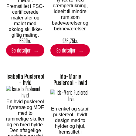
møbel.
dæmperlukning,
Fremstillet i FSC-
ideelt til mindre
certificerede
rum som
materialer og
badeværelser og
malet med
børneværelser.
økologisk, ikke-
giftig maling.
6599
kr.
936,75
kr.
Se detaljer
Se detaljer
Isabella Puslereol
Ida-Marie
- hvid
Puslereol - hvid
En hvid puslereol
i fyrretræ og MDF
En enkel og stabil
med to
puslereol i hvidt
rummelige skuffer
design med to
og en bred hylde.
hylder og hjul,
Den aftagelige
fremstillet i