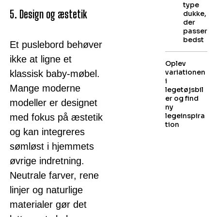
type
5. Design og æstetik
dukke,
der
passer
bedst
Et puslebord behøver
ikke at ligne et
Oplev
variationen
klassisk baby-møbel.
i
Mange moderne
legetøjsbil
er og find
modeller er designet
ny
legeinspira
med fokus på æstetik
tion
og kan integreres
sømløst i hjemmets
øvrige indretning.
Neutrale farver, rene
linjer og naturlige
materialer gør det