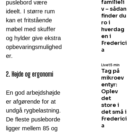
familieli
puslebord være
v – sådan
ideelt. I større rum
finder du
kan et fritstående
ro i
møbel med skuffer
hverdag
en i
og hylder give ekstra
Frederici
opbevaringsmulighed
a
er.
Livet
5 min
Tag på
2. Højde og ergonomi
mikroev
entyr:
Oplev
En god arbejdshøjde
det
er afgørende for at
store i
undgå rygbelastning.
det små i
Frederici
De fleste pusleborde
a
ligger mellem 85 og