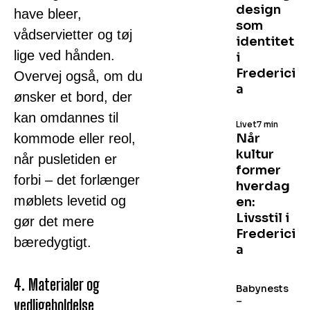
design
have bleer,
som
vådservietter og tøj
identitet
lige ved hånden.
i
Frederici
Overvej også, om du
a
ønsker et bord, der
kan omdannes til
Livet
7 min
kommode eller reol,
Når
kultur
når pusletiden er
former
forbi – det forlænger
hverdag
møblets levetid og
en:
Livsstil i
gør det mere
Frederici
bæredygtigt.
a
4. Materialer og
Babynests
–
vedligeholdelse