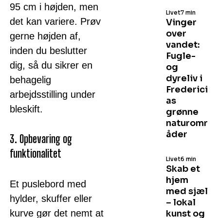
95 cm i højden, men
Livet
7 min
det kan variere. Prøv
Vinger
over
gerne højden af,
vandet:
inden du beslutter
Fugle-
dig, så du sikrer en
og
dyreliv i
behagelig
Frederici
arbejdsstilling under
as
bleskift.
grønne
naturomr
åder
3. Opbevaring og
funktionalitet
Livet
6 min
Skab et
hjem
Et puslebord med
med sjæl
hylder, skuffer eller
– lokal
kurve gør det nemt at
kunst og