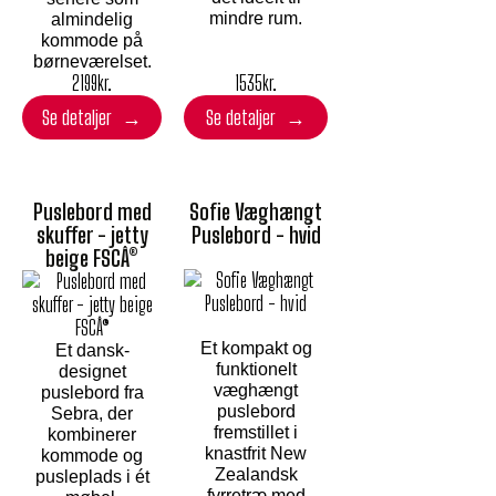
mindre rum.
almindelig
kommode på
børneværelset.
2199
kr.
1535
kr.
Se detaljer
Se detaljer
Puslebord med
Sofie Væghængt
skuffer - jetty
Puslebord - hvid
beige FSCÂ®
Et kompakt og
Et dansk-
funktionelt
designet
væghængt
puslebord fra
puslebord
Sebra, der
fremstillet i
kombinerer
knastfrit New
kommode og
Zealandsk
pusleplads i ét
fyrretræ med