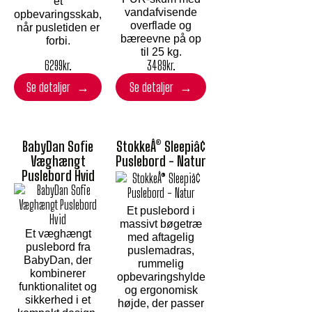
et
vandafvisende
opbevaringsskab,
overflade og
når pusletiden er
bæreevne på op
forbi.
til 25 kg.
3489
kr.
6299
kr.
Se detaljer
Se detaljer
BabyDan Sofie
StokkeÂ® Sleepiâ¢
Væghængt
Puslebord - Natur
Puslebord Hvid
Et puslebord i
massivt bøgetræ
Et væghængt
med aftagelig
puslebord fra
puslemadras,
BabyDan, der
rummelig
kombinerer
opbevaringshylde
funktionalitet og
og ergonomisk
sikkerhed i et
højde, der passer