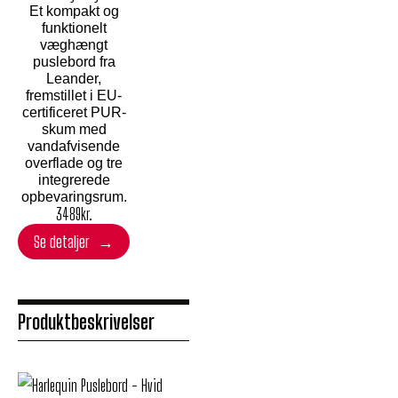
Et kompakt og
funktionelt
væghængt
puslebord fra
Leander,
fremstillet i EU-
certificeret PUR-
skum med
vandafvisende
overflade og tre
integrerede
opbevaringsrum.
3489
kr.
Se detaljer
Produktbeskrivelser