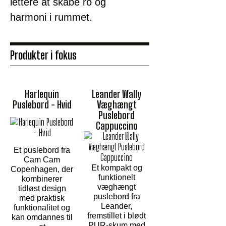
lettere at skabe ro og
harmoni i rummet.
Produkter i fokus
Harlequin
Leander Wally
Puslebord - Hvid
Væghængt
Puslebord
Cappuccino
Et puslebord fra
Cam Cam
Et kompakt og
Copenhagen, der
funktionelt
kombinerer
væghængt
tidløst design
puslebord fra
med praktisk
Leander,
funktionalitet og
fremstillet i blødt
kan omdannes til
PUR-skum med