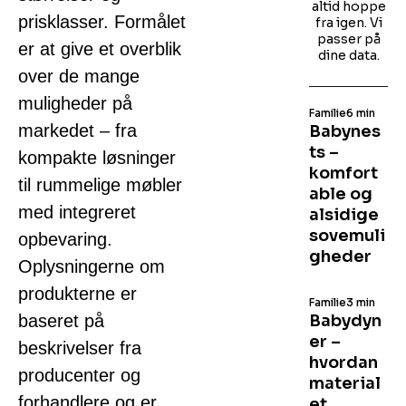
altid hoppe
prisklasser. Formålet
fra igen. Vi
passer på
er at give et overblik
dine data.
over de mange
muligheder på
Familie
6 min
markedet – fra
Babynes
ts –
kompakte løsninger
komfort
til rummelige møbler
able og
med integreret
alsidige
sovemuli
opbevaring.
gheder
Oplysningerne om
produkterne er
Familie
3 min
baseret på
Babydyn
er –
beskrivelser fra
hvordan
producenter og
material
forhandlere og er
et