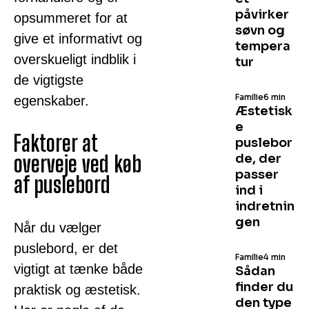
påvirker
opsummeret for at
søvn og
give et informativt og
tempera
overskueligt indblik i
tur
de vigtigste
Familie
6 min
egenskaber.
Æstetisk
e
Faktorer at
puslebor
overveje ved køb
de, der
passer
af puslebord
ind i
indretnin
gen
Når du vælger
puslebord, er det
Familie
4 min
vigtigt at tænke både
Sådan
finder du
praktisk og æstetisk.
den type