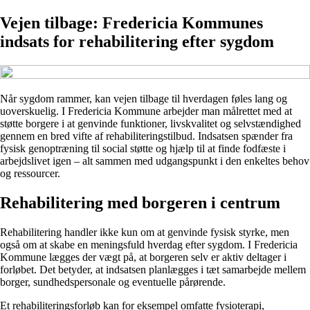
Vejen tilbage: Fredericia Kommunes
indsats for rehabilitering efter sygdom
Når sygdom rammer, kan vejen tilbage til hverdagen føles lang og
uoverskuelig. I Fredericia Kommune arbejder man målrettet med at
støtte borgere i at genvinde funktioner, livskvalitet og selvstændighed
gennem en bred vifte af rehabiliteringstilbud. Indsatsen spænder fra
fysisk genoptræning til social støtte og hjælp til at finde fodfæste i
arbejdslivet igen – alt sammen med udgangspunkt i den enkeltes behov
og ressourcer.
Rehabilitering med borgeren i centrum
Rehabilitering handler ikke kun om at genvinde fysisk styrke, men
også om at skabe en meningsfuld hverdag efter sygdom. I Fredericia
Kommune lægges der vægt på, at borgeren selv er aktiv deltager i
forløbet. Det betyder, at indsatsen planlægges i tæt samarbejde mellem
borger, sundhedspersonale og eventuelle pårørende.
Et rehabiliteringsforløb kan for eksempel omfatte fysioterapi,