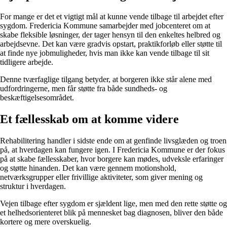
For mange er det et vigtigt mål at kunne vende tilbage til arbejdet efter
sygdom. Fredericia Kommune samarbejder med jobcenteret om at
skabe fleksible løsninger, der tager hensyn til den enkeltes helbred og
arbejdsevne. Det kan være gradvis opstart, praktikforløb eller støtte til
at finde nye jobmuligheder, hvis man ikke kan vende tilbage til sit
tidligere arbejde.
Denne tværfaglige tilgang betyder, at borgeren ikke står alene med
udfordringerne, men får støtte fra både sundheds- og
beskæftigelsesområdet.
Et fællesskab om at komme videre
Rehabilitering handler i sidste ende om at genfinde livsglæden og troen
på, at hverdagen kan fungere igen. I Fredericia Kommune er der fokus
på at skabe fællesskaber, hvor borgere kan mødes, udveksle erfaringer
og støtte hinanden. Det kan være gennem motionshold,
netværksgrupper eller frivillige aktiviteter, som giver mening og
struktur i hverdagen.
Vejen tilbage efter sygdom er sjældent lige, men med den rette støtte og
et helhedsorienteret blik på mennesket bag diagnosen, bliver den både
kortere og mere overskuelig.