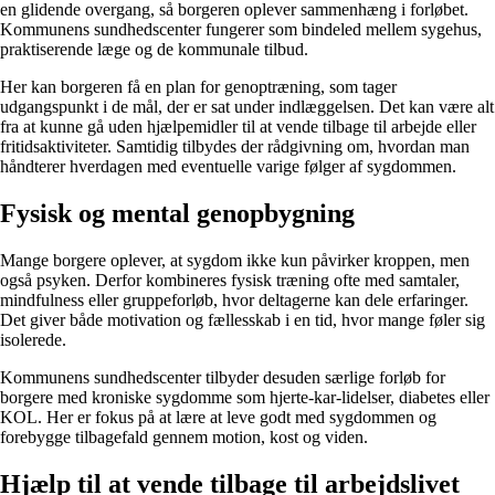
en glidende overgang, så borgeren oplever sammenhæng i forløbet.
Kommunens sundhedscenter fungerer som bindeled mellem sygehus,
praktiserende læge og de kommunale tilbud.
Her kan borgeren få en plan for genoptræning, som tager
udgangspunkt i de mål, der er sat under indlæggelsen. Det kan være alt
fra at kunne gå uden hjælpemidler til at vende tilbage til arbejde eller
fritidsaktiviteter. Samtidig tilbydes der rådgivning om, hvordan man
håndterer hverdagen med eventuelle varige følger af sygdommen.
Fysisk og mental genopbygning
Mange borgere oplever, at sygdom ikke kun påvirker kroppen, men
også psyken. Derfor kombineres fysisk træning ofte med samtaler,
mindfulness eller gruppeforløb, hvor deltagerne kan dele erfaringer.
Det giver både motivation og fællesskab i en tid, hvor mange føler sig
isolerede.
Kommunens sundhedscenter tilbyder desuden særlige forløb for
borgere med kroniske sygdomme som hjerte-kar-lidelser, diabetes eller
KOL. Her er fokus på at lære at leve godt med sygdommen og
forebygge tilbagefald gennem motion, kost og viden.
Hjælp til at vende tilbage til arbejdslivet